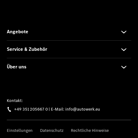
Übersicht
Unfallreparaturen
SmallRepair
Rücknahme
&
Entsorgung
Wartung
Reparatur
Service-
und
Garantie-
Pakete
Mobile
Service
Fleet
Services
Elektrofahrzeug-
Service
VanService
basic