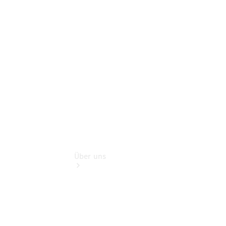
Reisemobile
Teile &
Zubehör
Rückrufe &
Umrüstungen
Über uns