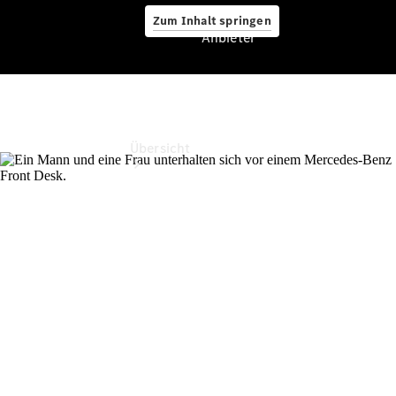
Zum Inhalt springen
Anbieter
Anbieter
Übersicht
Startseite
Ansprechpartner
finden
Probefahrt
vereinbaren
Beratung