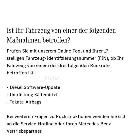
vereinbaren
Servicetermin
vereinbaren
Kaufen
Übersicht
Gebrauchtwagensuche