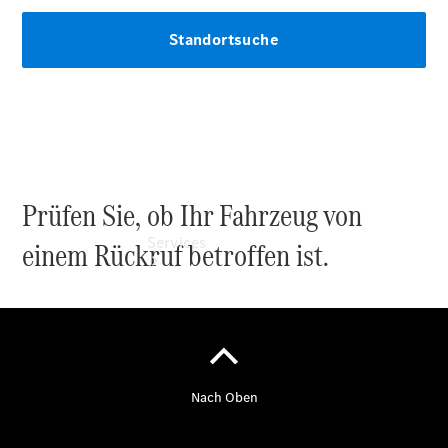
Digitale
Extras
Prüfen Sie, ob Ihr Fahrzeug von
Services
einem Rückruf betroffen ist.
Übersicht
Finanzdienste
Reifen &