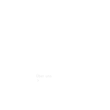
Reisemobile
Teile &
Zubehör
Rückrufe &
Umrüstungen
Über uns